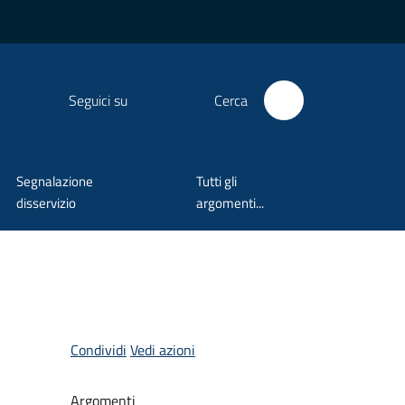
Seguici su
Cerca
Segnalazione
Tutti gli
disservizio
argomenti...
Condividi
Vedi azioni
Argomenti