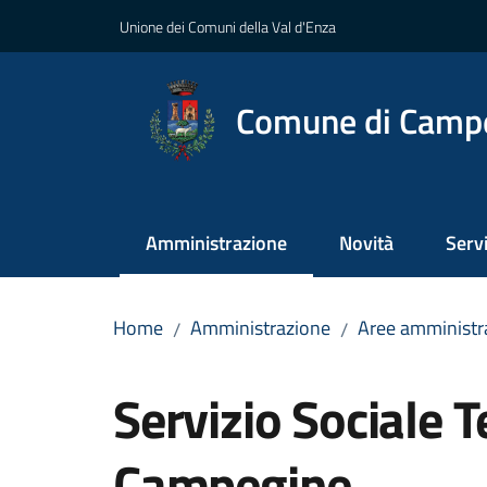
Vai al contenuto
Vai alla navigazione
Vai al footer
Unione dei Comuni della Val d'Enza
Comune di Camp
Amministrazione
Novità
Servi
Menu selezionato
Home
Amministrazione
Aree amministr
/
/
Salta al contenuto
Servizio Sociale Te
Campegine