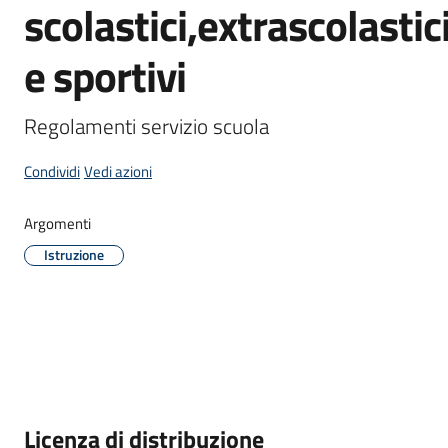
scolastici,extrascolastic
PagoPA
e sportivi
Alert
Regolamenti servizio scuola
System
Condividi
Vedi azioni
Segnalazione
disservizio
Argomenti
Istruzione
Tutti
gli
argomenti...
Seguici
su
Descrizione
Licenza di distribuzione