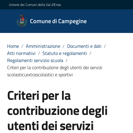
Vai al contenuto
Vai alla navigazione
Vai al footer
Unione dei Comuni della Val d'Enza
Comune di
Comune di Campegine
Campegine
Home
/
Amministrazione
/
Documenti e dati
/
Atti normativi
/
Statuto e regolamenti
/
Amministrazione
Regolamenti servizio scuola
/
Menu selezionato
Criteri per la contribuzione degli utenti dei servizi
Novità
scolastici,extrascolastici e sportivi
Servizi
Criteri per la
Salta al contenuto
Vivere
contribuzione degli
Campegine
utenti dei servizi