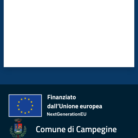
PagoPA
Alert
System
Segnalazione
disservizio
Tutti
gli
argomenti...
Seguici
Comune di Campegine
su