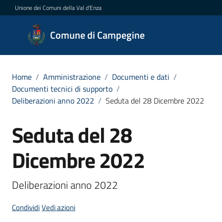
Vai al contenuto
Vai alla navigazione
Vai al footer
Unione dei Comuni della Val d'Enza
Comune di
Comune di Campegine
Campegine
Home
/
Amministrazione
/
Documenti e dati
/
Documenti tecnici di supporto
/
Amministrazione
Deliberazioni anno 2022
/
Seduta del 28 Dicembre 2022
Menu selezionato
Novità
Seduta del 28
Salta al contenuto
Servizi
Dicembre 2022
Vivere
Deliberazioni anno 2022
Campegine
Condividi
Vedi azioni