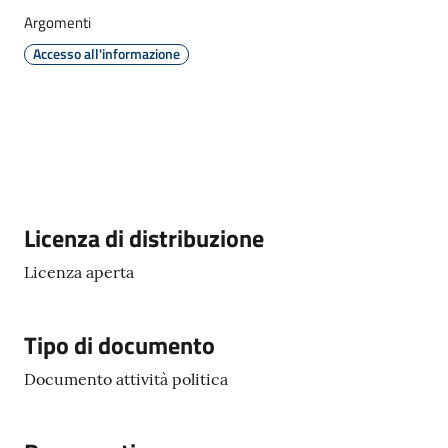
Argomenti
PagoPA
Accesso all'informazione
Alert
System
Segnalazione
disservizio
Descrizione
Licenza di distribuzione
Tutti
Licenza aperta
gli
argomenti...
Tipo di documento
Documento attività politica
Seguici
su