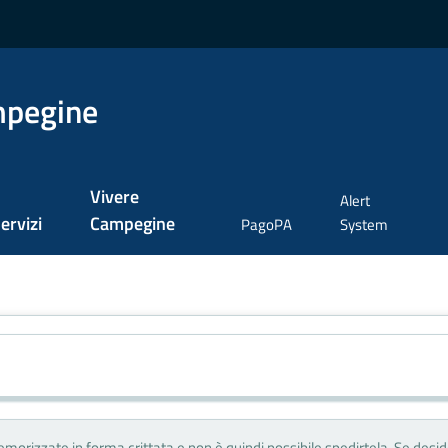
mpegine
Vivere
Alert
ervizi
Campegine
PagoPA
System
morizzate in forma crittata e non è quindi possibile spedirtela. Se desi