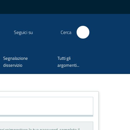
Seguici su
Cerca
Segnalazione
Tutti gli
disservizio
argomenti...
deri reimpostare la tua password, completa il