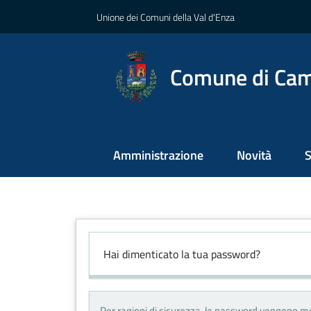
Vai al contenuto
Vai alla navigazione
Vai al footer
Unione dei Comuni della Val d'Enza
Comune di Ca
Amministrazione
Novità
S
Hai dimenticato la tua password?
Per ragioni di sicurezza, le password vengono me