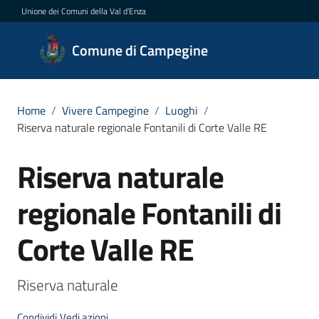
Vai al contenuto
Vai alla navigazione
Vai al footer
Unione dei Comuni della Val d'Enza
Comune di
Comune di Campegine
Campegine
Home
/
Vivere Campegine
/
Luoghi
/
Riserva naturale regionale Fontanili di Corte Valle RE
Amministrazione
Riserva naturale
Salta al contenuto
Novità
regionale Fontanili di
Servizi
Corte Valle RE
Vivere
Campegine
Menu selezionato
Riserva naturale
Condividi
Vedi azioni