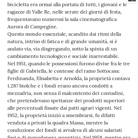
bicicletta era ormai alla portata di tutti, i giovani e le
ragazze di Valle Re, nelle serate dei giorni di festa,
frequentavano numerosi la sala cinematografica
Aurora di Campegine.
Questo mondo essenziale, scandito dai ritmi della
natura, intriso di fatica e di grande umanità, si è
andato via, via disgregando, sotto la spinta di un
cambiamento tecnologico e sociale inarrestabile.
Nel 1951, quando le possessioni furono divise fra le tre
figlie di Gabriella, le contesse del ramo Sottocasa:
Ferdinanda, Elisabetta e Arnolda, la proprietà contava
1.287 biolche e i fondi erano ancora condotti a
mezzadria, non senza il malcontento dei contadini,
che pretendevano spettanze dei prodotti superiori
alle percentuali fissate dai patti agrari vigenti. Nel
1952, la proprietà iniziò a smembrarsi, fu difatti
venduta a privati la quadra Massa, mentre la
conduzione dei fondi si avvaleva di alcuni salariati
fissi e di manodopera avventizia. Nel 1958, mentre era