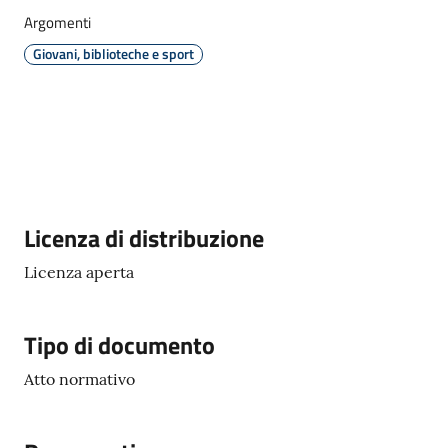
Argomenti
PagoPA
Giovani, biblioteche e sport
Alert
System
Segnalazione
disservizio
Descrizione
Licenza di distribuzione
Tutti
Licenza aperta
gli
argomenti...
Tipo di documento
Atto normativo
Seguici
su