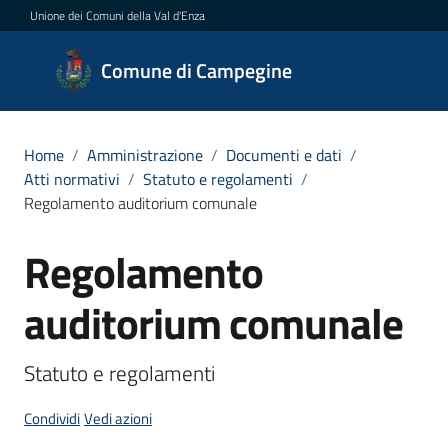
Vai al contenuto
Vai alla navigazione
Vai al footer
Unione dei Comuni della Val d'Enza
Comune di
Comune di Campegine
Campegine
Home
/
Amministrazione
/
Documenti e dati
/
Atti normativi
/
Statuto e regolamenti
/
Amministrazione
Regolamento auditorium comunale
Menu selezionato
Novità
Regolamento
Salta al contenuto
Servizi
auditorium comunale
Vivere
Campegine
Condividi
Vedi azioni