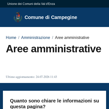
Vai al contenuto
Vai alla navigazione
Vai al footer
Unione dei Comuni della Val d'Enza
Comune di
Comune di Campegine
Campegine
Home
/
Amministrazione
/
Aree amministrative
Aree amministrative
Amministrazione
Menu selezionato
Novità
Servizi
Ultimo aggiornamento
:
24-07-2026 11:43
Vivere
Campegine
Quanto sono chiare le informazioni su
questa pagina?