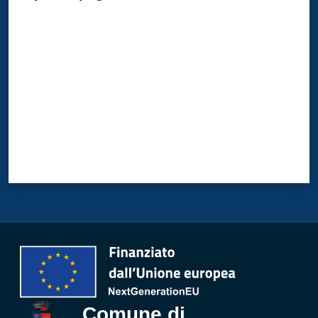
Valuta da 1 a 5 stelle
PagoPA
Alert
System
Segnalazione
disservizio
Tutti
gli
argomenti...
Seguici
su
Comune di