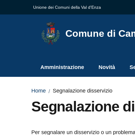
Vai al contenuto
Vai alla navigazione
Vai al footer
Unione dei Comuni della Val d'Enza
Comune di Ca
Amministrazione
Novità
Se
Home
Segnalazione disservizio
/
Segnalazione di
Per segnalare un disservizio o un problema è