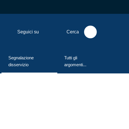
Seguici su
Cerca
Segnalazione
Tutti gli
Menu selezionato
disservizio
argomenti...