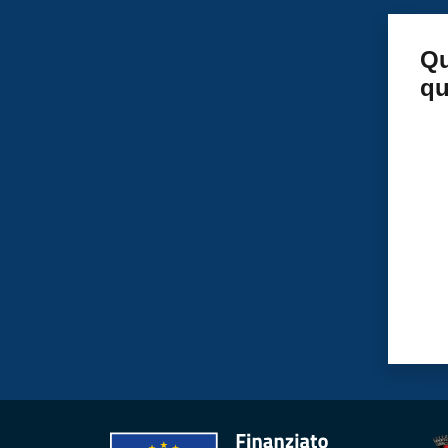
Qu
qu
Valu