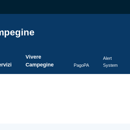
mpegine
Vivere
Alert
rvizi
Campegine
PagoPA
System
ato