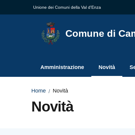
Vai al contenuto
Vai alla navigazione
Vai al footer
Unione dei Comuni della Val d'Enza
Comune di Ca
Amministrazione
Novità
Se
Menu selezion
Home
Novità
/
Novità