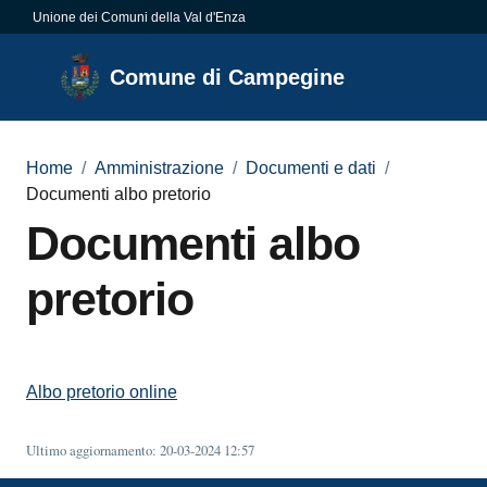
Vai al contenuto
Vai alla navigazione
Vai al footer
Unione dei Comuni della Val d'Enza
Comune di
Comune di Campegine
Campegine
Home
/
Amministrazione
/
Documenti e dati
/
Documenti albo pretorio
Amministrazione
Menu selezionato
Documenti albo
Novità
pretorio
Servizi
Vivere
Albo pretorio online
Campegine
Ultimo aggiornamento
:
20-03-2024 12:57