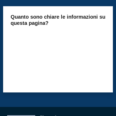
PagoPA
Quanto sono chiare le informazioni su
questa pagina?
Alert
Valuta da 1 a 5 stelle
System
Segnalazione
disservizio
Tutti
gli
argomenti...
Seguici
su